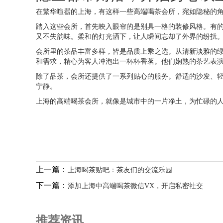
在繁华喧嚣的上海，有这样一些高端喝茶会所，宛如隐秘的
踏入这些会所，首先映入眼帘的是别具一格的装修风格。有
又不失韵味。柔和的灯光洒下，让人瞬间忘却了外界的纷扰
会所里的茶品丰富多样，皆是品质上乘之选。从清新淡雅的
和需求，精心为客人冲泡出一杯杯香茗。他们娴熟的茶艺表
除了品茶，会所还提供了一系列贴心的服务。舒适的沙发、
宁静。
上海的高端喝茶会所，就像是城市中的一片净土，为忙碌的
上一篇：
上海喝茶贴吧：茶友们的交流乐园
下一篇：
添加上海中高端喝茶微信VX，开启私密社交
推荐资讯