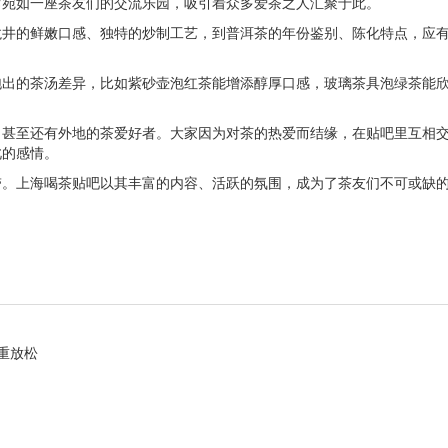
它宛如一座茶友们的交流乐园，吸引着众多爱茶之人汇聚于此。
龙井的鲜嫩口感、独特的炒制工艺，到普洱茶的年份鉴别、陈化特点，应
泡出的茶汤差异，比如紫砂壶泡红茶能增添醇厚口感，玻璃茶具泡绿茶能
，甚至还有外地的茶爱好者。大家因为对茶的热爱而结缘，在贴吧里互相
此的感情。
带。上海喝茶贴吧以其丰富的内容、活跃的氛围，成为了茶友们不可或缺
重放松