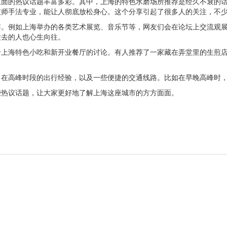
上面的热议话题丰富多彩。其中，上海的特色水磨场所推荐是经久不衰的
技师手法专业，能让人彻底放松身心。这个分享引起了很多人的关注，不
容。例如上海举办的各类艺术展览、音乐节等，网友们会在论坛上交流观
没去的人也心生向往。
于上海特色小吃和新开业餐厅的讨论。有人推荐了一家藏在弄堂里的生煎
己在高峰时段的出行经验，以及一些便捷的交通线路。比如在早晚高峰时
些热议话题，让大家更好地了解上海这座城市的方方面面。