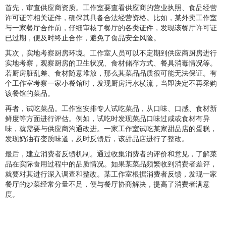
首先，审查供应商资质。工作室要查看供应商的营业执照、食品经营
许可证等相关证件，确保其具备合法经营资格。比如，某外卖工作室
与一家餐厅合作前，仔细审核了餐厅的各类证件，发现该餐厅许可证
已过期，便及时终止合作，避免了食品安全风险。
其次，实地考察厨房环境。工作室人员可以不定期到供应商厨房进行
实地考察，观察厨房的卫生状况、食材储存方式、餐具消毒情况等。
若厨房脏乱差、食材随意堆放，那么其菜品品质很可能无法保证。有
个工作室考察一家小餐馆时，发现厨房污水横流，当即决定不再采购
该餐馆的菜品。
再者，试吃菜品。工作室安排专人试吃菜品，从口味、口感、食材新
鲜度等方面进行评估。例如，试吃时发现菜品口味过咸或食材有异
味，就需要与供应商沟通改进。一家工作室试吃某家甜品店的蛋糕，
发现奶油有变质味道，及时反馈后，该甜品店进行了整改。
最后，建立消费者反馈机制。通过收集消费者的评价和意见，了解菜
品在实际食用过程中的品质情况。如果某菜品频繁收到消费者差评，
就要对其进行深入调查和整改。某工作室根据消费者反馈，发现一家
餐厅的炒菜经常分量不足，便与餐厅协商解决，提高了消费者满意
度。